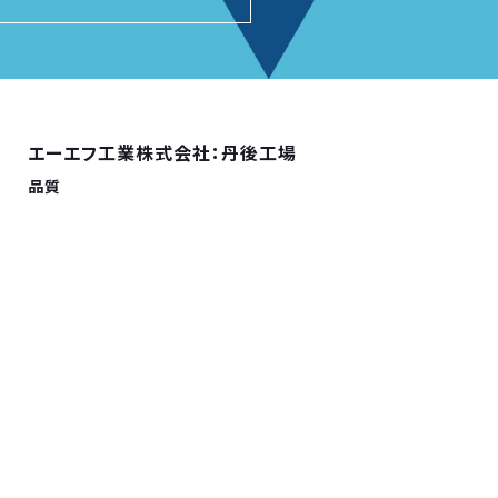
エーエフ工業株式会社：丹後工場
品質
登録機関：高圧ガス保安協会
適用規格：ISO9001:2015/JIS Q 9001:2015
登録番号：04QR･1250
初回登録：2004年9月16日
pany
Products
Contact