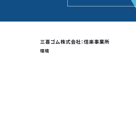
三喜ゴム株式会社：信楽事業所
環境
登録機関：高圧ガス保安協会
適用規格：ISO14001:2015/JIS Q 14001:2015
登録番号：04ER・426
初回登録：2004年5月21日