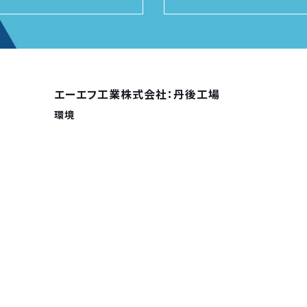
エーエフ工業株式会社：丹後工場
環境
登録機関：高圧ガス保安協会
適用規格：ISO14001:2015/JIS Q 14001:2015
登録番号：01ER･132
初回登録：2001年5月25日
Home
News
Com